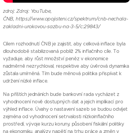
Zdroj: YouTube,
zdroj:
ČNB,
https://www.opojisteni.cz/spektrum/cnb-nechala-
zakladni-urokovou-sazbu-na-3-5/c:29843/
Cílem rozhodnutí ČNB je zajistit, aby celková inflace byla
dlouhodobě stabilizovaná poblíž 2% inflačního cíle. To
vyžaduje, aby růst množství peněz v ekonomice
nadměrně nezrychloval, respektive aby úvěrová dynamika
zůstala umírněná. Tím bude měnová politika přispívat k
udržení nízké inflace.
Na příštích jednáních bude bankovní rada vycházet z
vyhodnocení nově dostupných dat a jejich implikací pro
výhled inflace. Úvahy o nastavení sazeb se budou odvíjet
zejména od vyhodnocení setrvalosti nízkoinflačního
prostředí, vývoje kurzu koruny, působení fiskální politiky
na ekonomiku, analýzy napětí na trhu práce a změn v