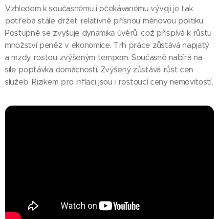
Vzhledem k současnému i očekávanému vývoji je tak
potřeba stále držet relativně přísnou měnovou politiku.
Postupně se zvyšuje dynamika úvěrů, což přispívá k růstu
množství peněz v ekonomice. Trh práce zůstává napjatý
a mzdy rostou zvýšeným tempem. Současně nabírá na
síle poptávka domácností. Zvýšený zůstává růst cen
služeb. Rizikem pro inflaci jsou i rostoucí ceny nemovitostí.