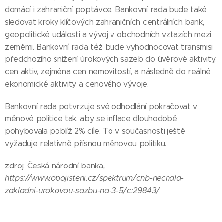
domácí i zahraniční poptávce. Bankovní rada bude také
sledovat kroky klíčových zahraničních centrálních bank,
geopolitické události a vývoj v obchodních vztazích mezi
zeměmi. Bankovní rada též bude vyhodnocovat transmisi
předchozího snížení úrokových sazeb do úvěrové aktivity,
cen aktiv, zejména cen nemovitostí, a následně do reálné
ekonomické aktivity a cenového vývoje.
Bankovní rada potvrzuje své odhodlání pokračovat v
měnové politice tak, aby se inflace dlouhodobě
pohybovala poblíž 2% cíle. To v současnosti ještě
vyžaduje relativně přísnou měnovou politiku.
zdroj: Česká národní banka
,
https://www.opojisteni.cz/spektrum/cnb-nechala-
zakladni-urokovou-sazbu-na-3-5/c:29843/