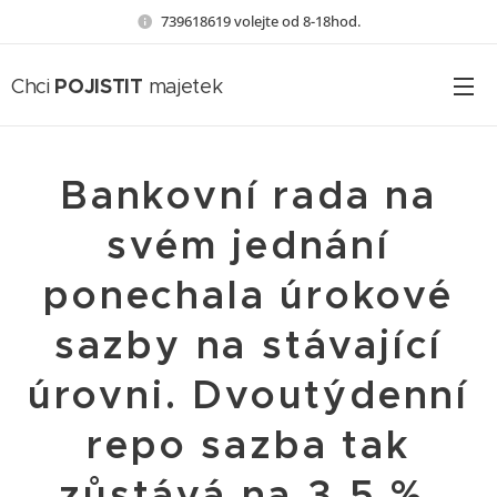
739618619 volejte od 8-18hod.
POJISTIT
Chci
majetek
Bankovní rada na
svém jednání
ponechala úrokové
sazby na stávající
úrovni. Dvoutýdenní
repo sazba tak
zůstává na 3,5 %.