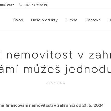
makler.cz
+420739618619
Úvod
Naše produkty
O mně
Kontakt
F
i nemovitost v zahr
ámi můžeš jednod
23.05.2024
né financování nemovitostí v zahraničí od 21. 5. 2024