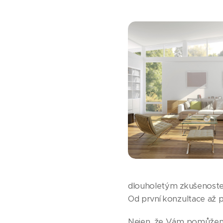
dlouholetým zkušenostem
Od první konzultace až 
Nejen, že Vám pomůžeme 