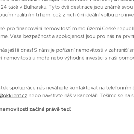
024 také v Bulharsku. Tyto dvě destinace jsou známé svou
ucím realitním trhem, což z nich činí ideální volbu pro inves
né pro financování nemovitostí mimo území České republik
me. Vaše bezpečnost a spokojenost jsou pro nás na první
ás ještě dnes! S námi je pořízení nemovitosti v zahraničí s
tní nemovitosti u moře nebo výhodné investici s naší pomoc
átek spolupráce nás neváhejte kontaktovat na telefonním 
@okklient.cz
nebo navštivte náš v kanceláři. Těšíme se na s
 nemovitosti začíná právě teď.