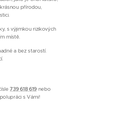
 krásnou přírodou,
tici.
y, s výjimkou rizikových
m místě.
nadné a bez starostí.
í.
čísle
739 618 619
nebo
polupráci s Vámi!