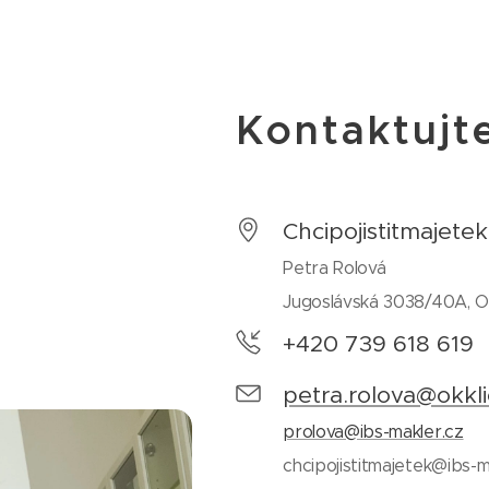
Kontaktujt
Chcipojistitmajetek
Petra Rolová
Jugoslávská 3038/40A, O
+420 739 618 619
petra.rolova@okkli
prolova@ibs-makler.cz
chcipojistitmajetek@ibs-m