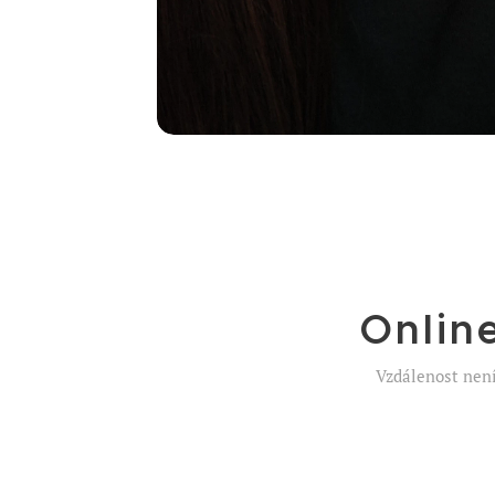
Onlin
Vzdálenost není