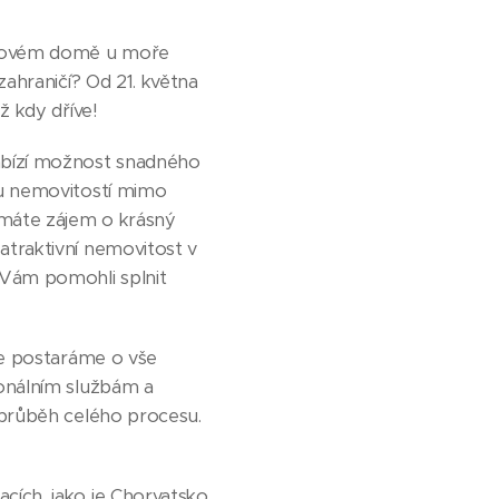
inovém domě u moře
zahraničí? Od 21. května
ž kdy dříve!
abízí možnost snadného
pu nemovitostí mimo
 máte zájem o krásný
traktivní nemovitost v
 Vám pomohli splnit
se postaráme o vše
onálním službám a
 průběh celého procesu.
ích, jako je Chorvatsko,