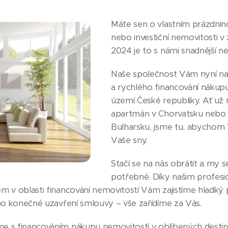
Máte sen o vlastním prázdn
nebo investiční nemovitosti v 
2024 je to s námi snadnější ne
Naše společnost Vám nyní n
a rychlého financování náku
území České republiky. Ať už
apartmán v Chorvatsku nebo a
Bulharsku, jsme tu, abychom
Vaše sny.
Stačí se na nás obrátit a my 
potřebné. Díky našim profesi
 v oblasti financování nemovitostí Vám zajistíme hladký
po konečné uzavření smlouvy – vše zařídíme za Vás.
s financováním nákupu nemovitostí v oblíbených destinac