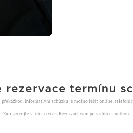
e rezervace termínu s
 překážkou. Informativní schůzku je možno řešit online, telefoni
Zarezervujte si místo včas. Rezervaci vám potvrdím e-mailem.