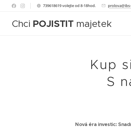
739618619 volejte od 8-18hod.
prolova@ibs-
Chci
POJISTIT
majetek
Kup s
S n
Nová éra investic: Snad