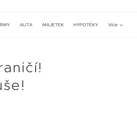
IRMY
AUTA
MAJETEK
HYPOTÉKY
Více
aničí!
uše!