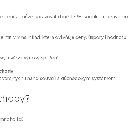
e peněz, může upravovat daně, DPH, sociální či zdravotní
mít vliv na inflaci, která ovlivňuje ceny, úspory i hodnotu
y, úvěry i výnosy spoření.
ůchody
 veřejných financí souvisí i s důchodovým systémem.
chody?
mnoho lidí.