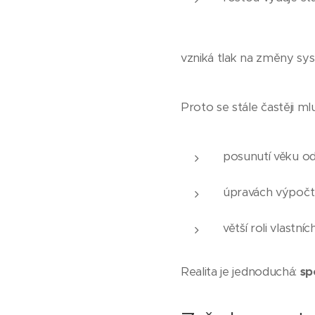
vzniká tlak na změny sy
Proto se stále častěji mlu
posunutí věku o
úpravách výpočt
větší roli vlastní
Realita je jednoduchá:
sp