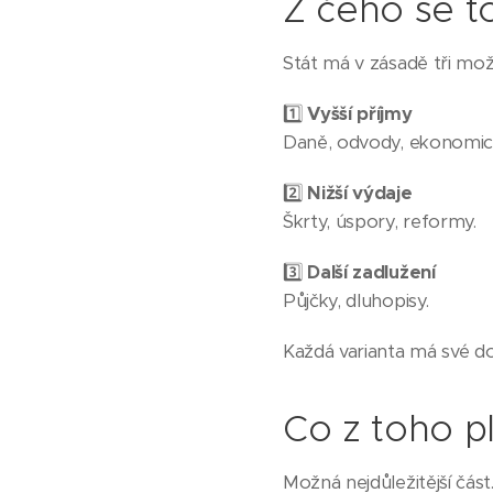
Z čeho se t
Stát má v zásadě tři mož
1️⃣
Vyšší příjmy
Daně, odvody, ekonomick
2️⃣
Nižší výdaje
Škrty, úspory, reformy.
3️⃣
Další zadlužení
Půjčky, dluhopisy.
Každá varianta má své do
Co z toho p
Možná nejdůležitější část