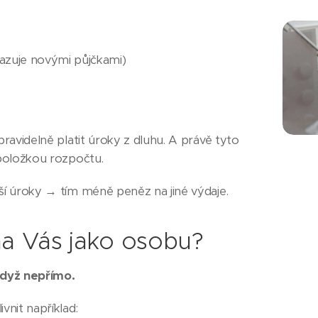
razuje novými půjčkami)
pravidelně platit úroky z dluhu. A právě tyto
 položkou rozpočtu.
ší úroky → tím méně peněz na jiné výdaje.
 na Vás jako osobu?
když nepřímo.
vnit například: