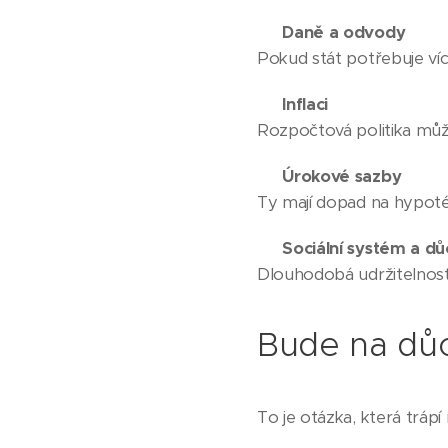
✅
Daně a odvody
Pokud stát potřebuje víc
✅
Inflaci
Rozpočtová politika může 
✅
Úrokové sazby
Ty mají dopad na hypoték
✅
Sociální systém a d
Dlouhodobá udržitelnost
Bude na dů
To je otázka, která trápí 