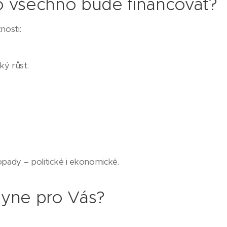
o všechno bude financovat?
nosti:
ý růst.
pady – politické i ekonomické.
lyne pro Vás?
.