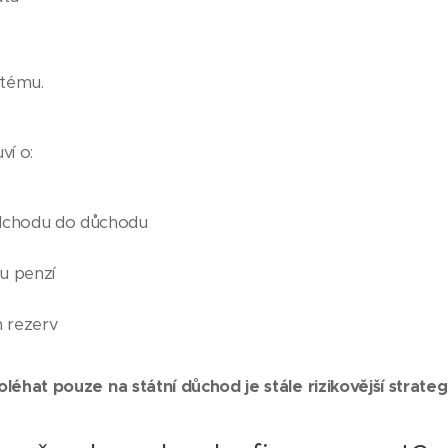
stému.
ví o:
dchodu do důchodu
u penzí
ch rezerv
oléhat pouze na státní důchod je stále rizikovější strateg