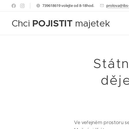
739618619 volejte od 8-18hod.
prolova@ibs-
Chci
POJISTIT
majetek
Státn
děje
Ve veřejném prostoru se 