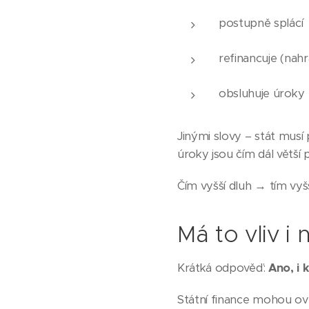
postupně splácí
refinancuje (nah
obsluhuje úroky
Jinými slovy – stát musí 
úroky jsou čím dál větší
Čím vyšší dluh → tím vyš
Má to vliv i
Krátká odpověď:
Ano, i 
Státní finance mohou ovli