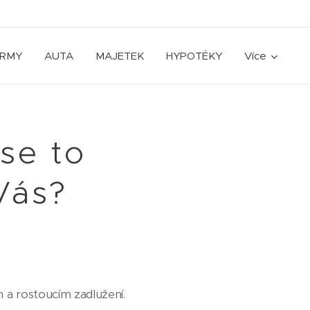
IRMY
AUTA
MAJETEK
HYPOTÉKY
Více
 se to
 Vás?
h a rostoucím zadlužení.