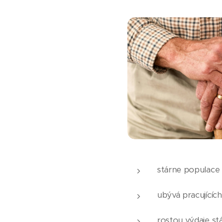
stárne populace
ubývá pracujících
rostou výdaje st