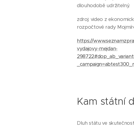
dlouhodobě udržitelný.
zdroj: video z ekonomic
rozpočtové rady Mojm
https://www.seznamzprav
vydajovy-mejdan-
298722#dop_ab_varian
_campaign=abtest300_
Kam státní 
Dluh státu ve skutečnosti