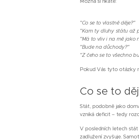
Možná si říkáte:
"Co se to vlastně děje?"
"Kam ty dluhy státu až 
"Má to vliv i na mě jako
"Bude na důchody?"
"Z čeho se to všechno b
Pokud Vás tyto otázky na
Co se to dě
Stát, podobně jako domác
vzniká deficit – tedy roz
V posledních letech stát
zadlužení zvyšuje. Samot