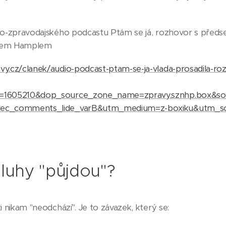
ko-zpravodajského podcastu Ptám se já, rozhovor s před
írem Hamplem
y.cz/clanek/audio-podcast-ptam-se-ja-vlada-prosadila-rozp
t=1605210&dop_source_zone_name=zpravy.sznhp.box&s
rec_comments_lide_varB&utm_medium=z-boxiku&utm_s
dluhy "půjdou"?
 nikam "neodchází". Je to závazek, který se: