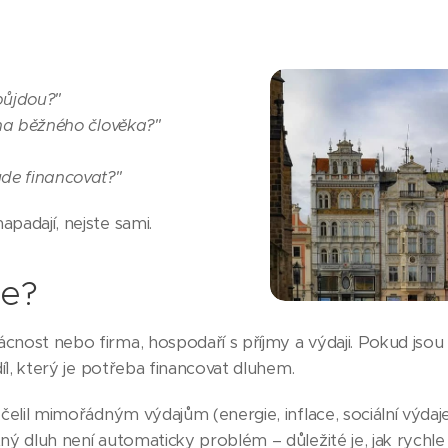
půjdou?"
 na běžného člověka?"
ude financovat?"
padají, nejste sami.
je?
nost nebo firma, hospodaří s příjmy a výdaji. Pokud jsou v
díl, který je potřeba financovat dluhem.
 čelil mimořádným výdajům (energie, inflace, sociální výdaj
ný dluh není automaticky problém – důležité je, jak rychle 