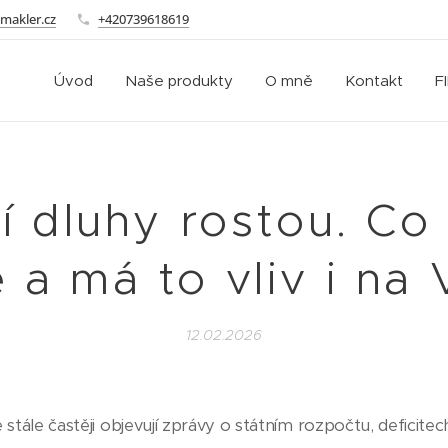
makler.cz
+420739618619
Úvod
Naše produkty
O mně
Kontakt
F
í dluhy rostou. Co
 a má to vliv i na
12.02.2026
stále častěji objevují zprávy o státním rozpočtu, deficitec