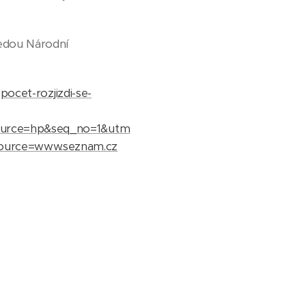
sedou Národní
ocet-rozjizdi-se-
ource=hp&seq_no=1&utm
ource=www.seznam.cz